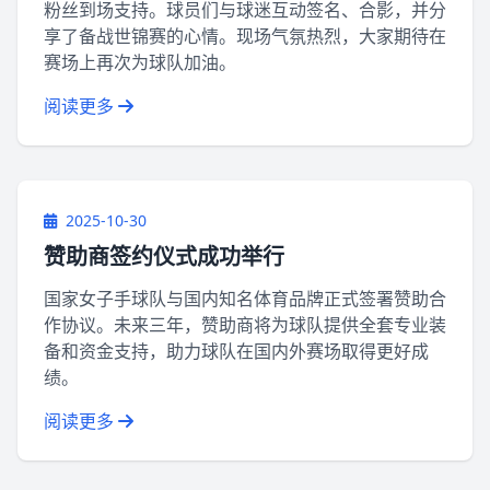
粉丝到场支持。球员们与球迷互动签名、合影，并分
享了备战世锦赛的心情。现场气氛热烈，大家期待在
赛场上再次为球队加油。
阅读更多
2025-10-30
赞助商签约仪式成功举行
国家女子手球队与国内知名体育品牌正式签署赞助合
作协议。未来三年，赞助商将为球队提供全套专业装
备和资金支持，助力球队在国内外赛场取得更好成
绩。
阅读更多