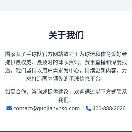
关于我们
国家女子手球队官方网站致力于为球迷和体育爱好者
提供最权威、最及时的球队资讯、赛事直播和深度报
道。我们坚持以用户需求为中心，持续更新内容，力
求打造国内领先的手球信息平台。
如需合作、咨询或提供建议，欢迎通过以下方式联系
我们：
contact@guojianvnsq.com
400-888-2026