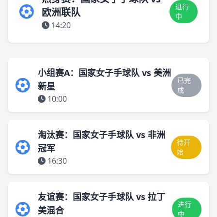
进行
欧洲联队
中
14:20
小组赛A：国家女子手球队 vs 美洲
已完
新星
成
10:00
淘汰赛：国家女子手球队 vs 非洲
待开
冠军
始
16:30
友谊赛：国家女子手球队 vs 拉丁
进行
美混合
中