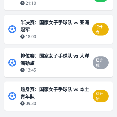
21:10
半决赛：国家女子手球队 vs 亚洲
待开
冠军
始
18:00
排位赛：国家女子手球队 vs 大洋
已完
洲劲旅
成
13:45
热身赛：国家女子手球队 vs 本土
待开
青年队
始
09:30