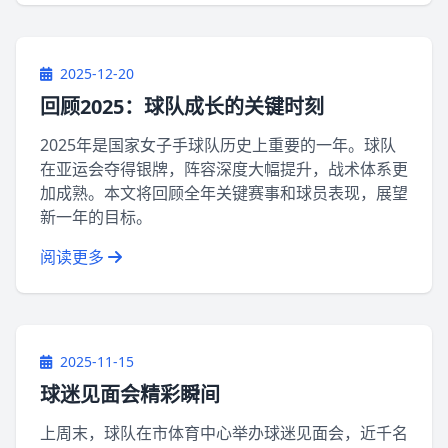
2025-12-20
回顾2025：球队成长的关键时刻
2025年是国家女子手球队历史上重要的一年。球队
在亚运会夺得银牌，阵容深度大幅提升，战术体系更
加成熟。本文将回顾全年关键赛事和球员表现，展望
新一年的目标。
阅读更多
2025-11-15
球迷见面会精彩瞬间
上周末，球队在市体育中心举办球迷见面会，近千名