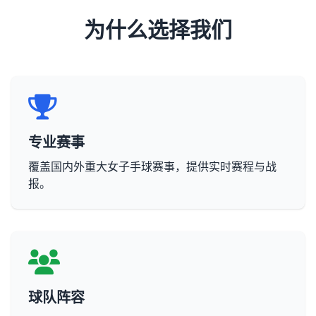
为什么选择我们
专业赛事
覆盖国内外重大女子手球赛事，提供实时赛程与战
报。
球队阵容