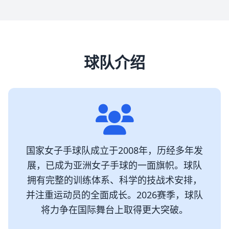
球队介绍
国家女子手球队成立于2008年，历经多年发
展，已成为亚洲女子手球的一面旗帜。球队
拥有完整的训练体系、科学的技战术安排，
并注重运动员的全面成长。2026赛季，球队
将力争在国际舞台上取得更大突破。