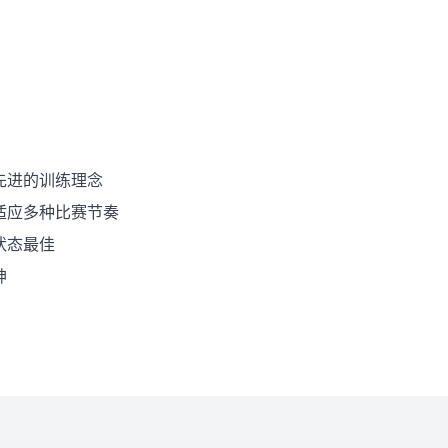
先进的训练理念
适应多种比赛节奏
状态最佳
神