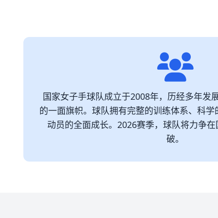
国家女子手球队成立于2008年，历经多年发
的一面旗帜。球队拥有完整的训练体系、科学
动员的全面成长。2026赛季，球队将力争
破。