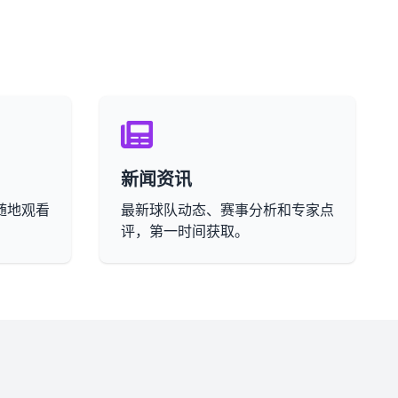
新闻资讯
随地观看
最新球队动态、赛事分析和专家点
评，第一时间获取。