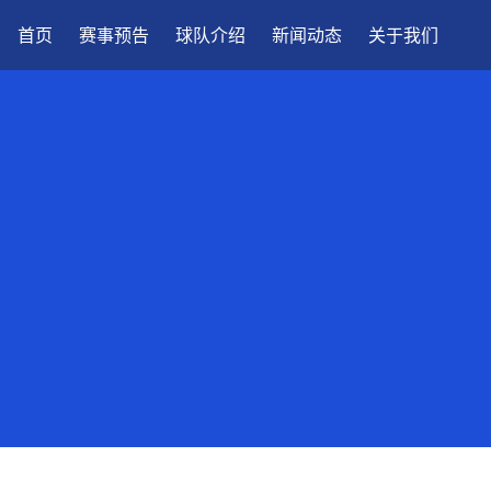
首页
赛事预告
球队介绍
新闻动态
关于我们