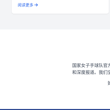
阅读更多
国家女子手球队官
和深度报道。我们