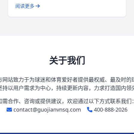
阅读更多
关于我们
方网站致力于为球迷和体育爱好者提供最权威、最及时的
坚持以用户需求为中心，持续更新内容，力求打造国内领
如需合作、咨询或提供建议，欢迎通过以下方式联系我们
contact@guojianvnsq.com
400-888-2026