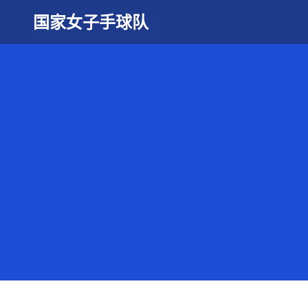
国家女子手球队