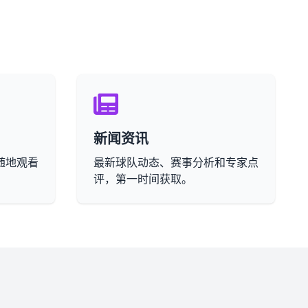
新闻资讯
随地观看
最新球队动态、赛事分析和专家点
评，第一时间获取。