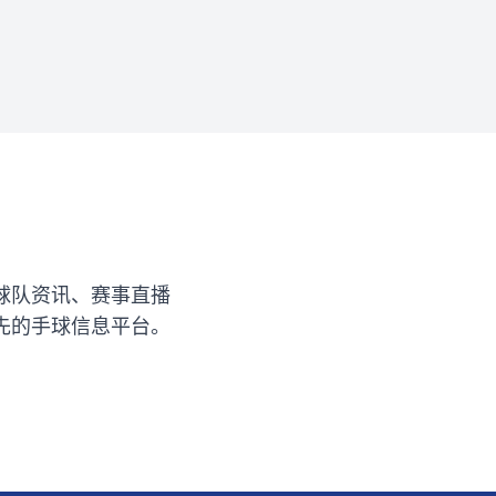
球队资讯、赛事直播
先的手球信息平台。
：