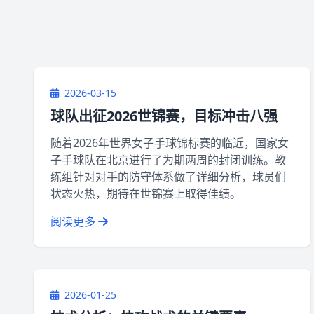
2026-03-15
球队出征2026世锦赛，目标冲击八强
随着2026年世界女子手球锦标赛的临近，国家女
子手球队在北京进行了为期两周的封闭训练。教
练组针对对手的防守体系做了详细分析，球员们
状态火热，期待在世锦赛上取得佳绩。
阅读更多
2026-01-25