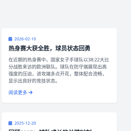
2026-02-10
热身赛大获全胜，球员状态回勇
在近期的热身赛中，国家女子手球队以38:22大比
分战胜来访的欧洲联队。球队在防守端展现出高
强度的压迫，进攻端多点开花，整体配合流畅，
显示出良好的竞技状态。
阅读更多
2025-12-20