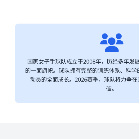
国家女子手球队成立于2008年，历经多年发
的一面旗帜。球队拥有完整的训练体系、科学
动员的全面成长。2026赛季，球队将力争
破。