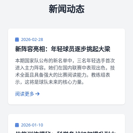
新闻动态
2026-02-28
新阵容亮相：年轻球员逐步挑起大梁
本期国家队公布的新名单中，三名年轻选手首次
进入主力阵容。她们在国内联赛中表现出色，技
术全面且具备强大的比赛阅读能力。教练组表
示，这将是球队未来的核心力量。
阅读更多
2026-01-10