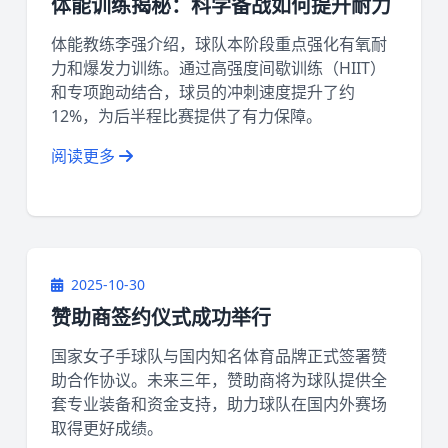
体能训练揭秘：科学备战如何提升耐力
体能教练李强介绍，球队本阶段重点强化有氧耐
力和爆发力训练。通过高强度间歇训练（HIIT）
和专项跑动结合，球员的冲刺速度提升了约
12%，为后半程比赛提供了有力保障。
阅读更多
2025-10-30
赞助商签约仪式成功举行
国家女子手球队与国内知名体育品牌正式签署赞
助合作协议。未来三年，赞助商将为球队提供全
套专业装备和资金支持，助力球队在国内外赛场
取得更好成绩。