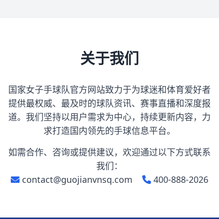
关于我们
国家女子手球队官方网站致力于为球迷和体育爱好者
提供最权威、最及时的球队资讯、赛事直播和深度报
道。我们坚持以用户需求为中心，持续更新内容，力
求打造国内领先的手球信息平台。
如需合作、咨询或提供建议，欢迎通过以下方式联系
我们：
contact@guojianvnsq.com
400-888-2026