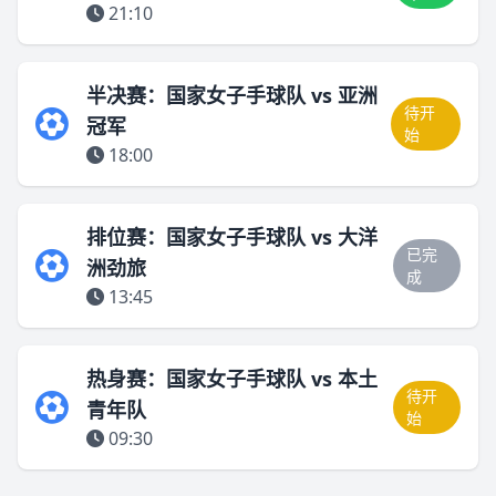
21:10
半决赛：国家女子手球队 vs 亚洲
待开
冠军
始
18:00
排位赛：国家女子手球队 vs 大洋
已完
洲劲旅
成
13:45
热身赛：国家女子手球队 vs 本土
待开
青年队
始
09:30