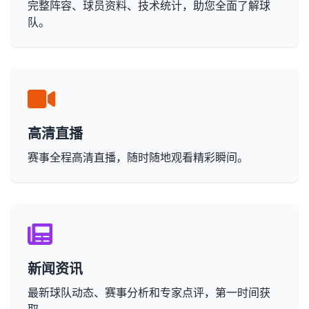
完整阵容、球员资料、技术统计，助您全面了解球
队。
高清直播
赛事全程高清直播，随时随地观看精彩瞬间。
新闻资讯
最新球队动态、赛事分析和专家点评，第一时间获