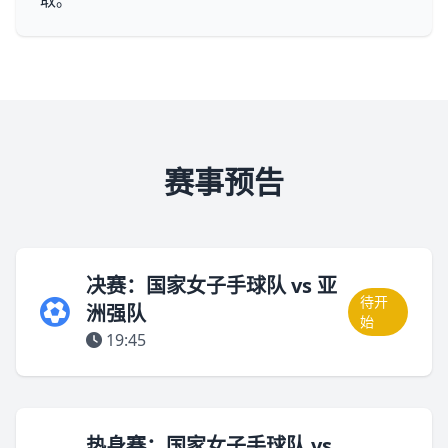
取。
赛事预告
决赛：国家女子手球队 vs 亚
待开
洲强队
始
19:45
热身赛：国家女子手球队 vs