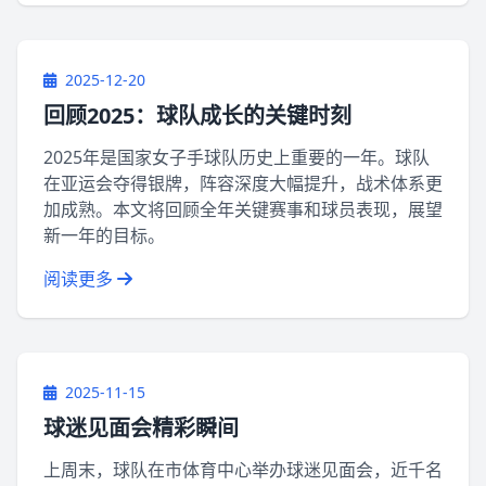
2025-12-20
回顾2025：球队成长的关键时刻
2025年是国家女子手球队历史上重要的一年。球队
在亚运会夺得银牌，阵容深度大幅提升，战术体系更
加成熟。本文将回顾全年关键赛事和球员表现，展望
新一年的目标。
阅读更多
2025-11-15
球迷见面会精彩瞬间
上周末，球队在市体育中心举办球迷见面会，近千名