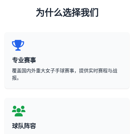
为什么选择我们
专业赛事
覆盖国内外重大女子手球赛事，提供实时赛程与战
报。
球队阵容