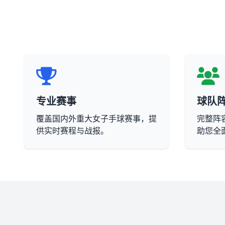
专业赛事
球队
覆盖国内外重大女子手球赛事，提
完整阵
供实时赛程与战报。
助您全