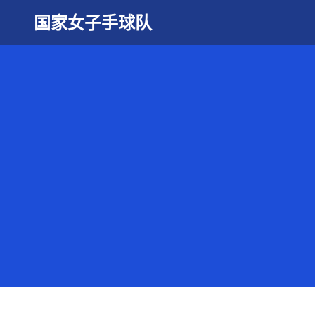
国家女子手球队