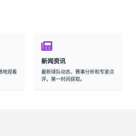
新闻资讯
随地观看
最新球队动态、赛事分析和专家点
评，第一时间获取。