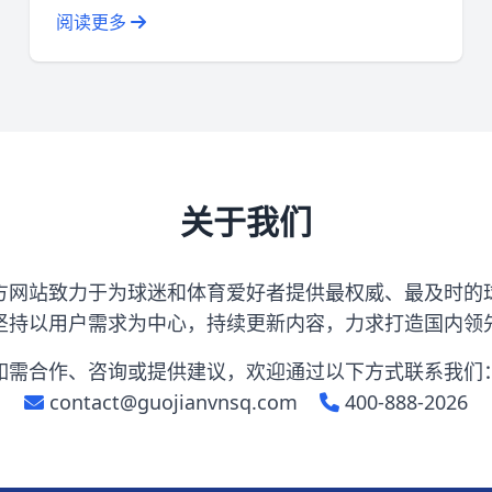
阅读更多
关于我们
方网站致力于为球迷和体育爱好者提供最权威、最及时的
坚持以用户需求为中心，持续更新内容，力求打造国内领
如需合作、咨询或提供建议，欢迎通过以下方式联系我们
contact@guojianvnsq.com
400-888-2026