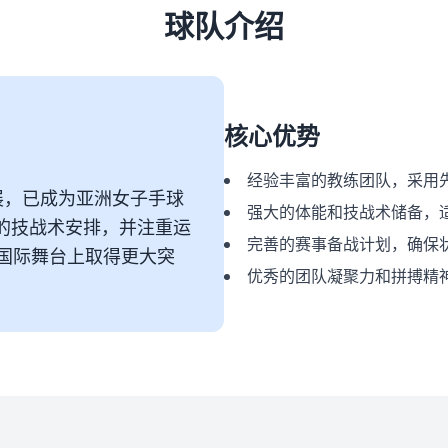
球队介绍
核心优势
经验丰富的教练团队，采用
展，已成为亚洲女子手球
强大的体能和技战术储备，
的技战术安排，并注重运
完善的赛事备战计划，确保
在国际舞台上取得更大突
优秀的团队凝聚力和拼搏精