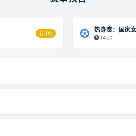
热身赛：国家女
待开始
14:20