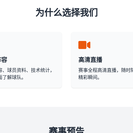
为什么选择我们
阵容
高清直播
容、球员资料、技术统计，
赛事全程高清直播，随时
面了解球队。
精彩瞬间。
赛事预告