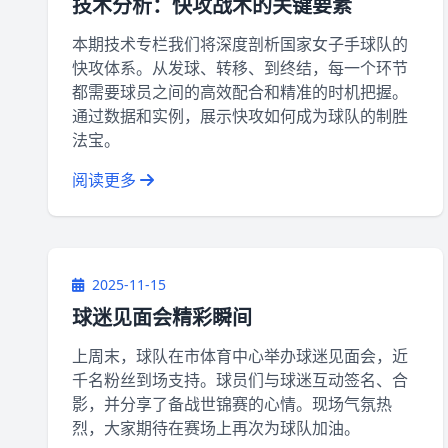
技术分析：快攻战术的关键要素
本期技术专栏我们将深度剖析国家女子手球队的
快攻体系。从发球、转移、到终结，每一个环节
都需要球员之间的高效配合和精准的时机把握。
通过数据和实例，展示快攻如何成为球队的制胜
法宝。
阅读更多
2025-11-15
球迷见面会精彩瞬间
上周末，球队在市体育中心举办球迷见面会，近
千名粉丝到场支持。球员们与球迷互动签名、合
影，并分享了备战世锦赛的心情。现场气氛热
烈，大家期待在赛场上再次为球队加油。