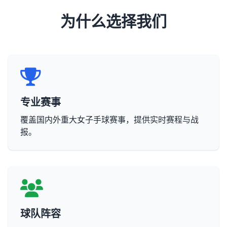
为什么选择我们
专业赛事
覆盖国内外重大女子手球赛事，提供实时赛程与战
报。
球队阵容