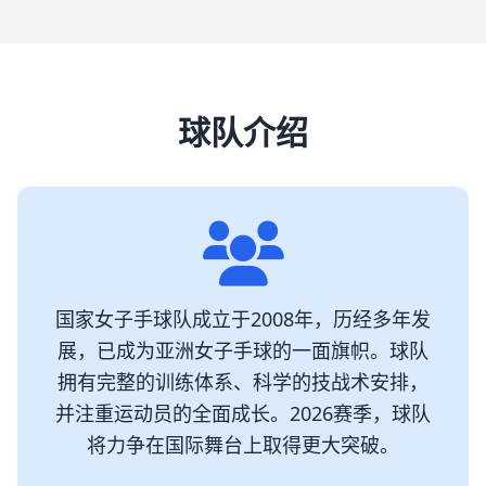
球队介绍
国家女子手球队成立于2008年，历经多年发
展，已成为亚洲女子手球的一面旗帜。球队
拥有完整的训练体系、科学的技战术安排，
并注重运动员的全面成长。2026赛季，球队
将力争在国际舞台上取得更大突破。