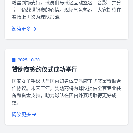
粉丝到场支持。球员们与球迷互动签名、合影，并分
享了备战世锦赛的心情。现场气氛热烈，大家期待在
赛场上再次为球队加油。
阅读更多
2025-10-30
赞助商签约仪式成功举行
国家女子手球队与国内知名体育品牌正式签署赞助合
作协议。未来三年，赞助商将为球队提供全套专业装
备和资金支持，助力球队在国内外赛场取得更好成
绩。
阅读更多