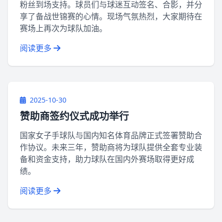
粉丝到场支持。球员们与球迷互动签名、合影，并分
享了备战世锦赛的心情。现场气氛热烈，大家期待在
赛场上再次为球队加油。
阅读更多
2025-10-30
赞助商签约仪式成功举行
国家女子手球队与国内知名体育品牌正式签署赞助合
作协议。未来三年，赞助商将为球队提供全套专业装
备和资金支持，助力球队在国内外赛场取得更好成
绩。
阅读更多