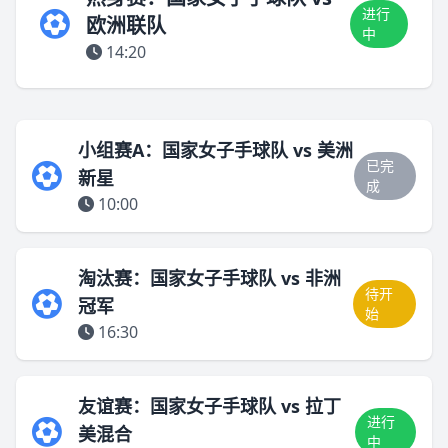
进行
欧洲联队
中
14:20
小组赛A：国家女子手球队 vs 美洲
已完
新星
成
10:00
淘汰赛：国家女子手球队 vs 非洲
待开
冠军
始
16:30
友谊赛：国家女子手球队 vs 拉丁
进行
美混合
中