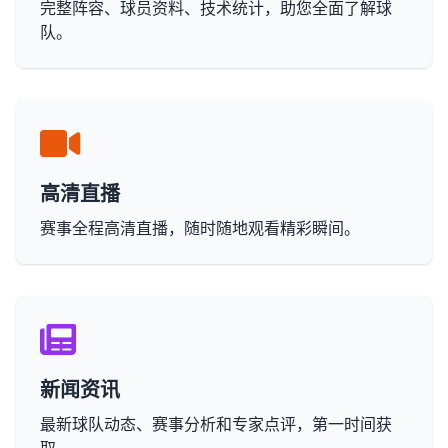
完整阵容、球员资料、技术统计，助您全面了解球
队。
高清直播
赛事全程高清直播，随时随地观看精彩瞬间。
新闻资讯
最新球队动态、赛事分析和专家点评，第一时间获