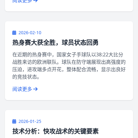
阅读更多
2026-02-10
热身赛大获全胜，球员状态回勇
在近期的热身赛中，国家女子手球队以38:22大比分
战胜来访的欧洲联队。球队在防守端展现出高强度的
压迫，进攻端多点开花，整体配合流畅，显示出良好
的竞技状态。
阅读更多
2026-01-25
技术分析：快攻战术的关键要素