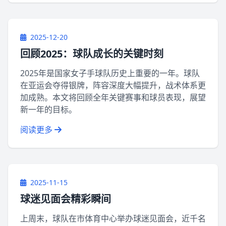
2025-12-20
回顾2025：球队成长的关键时刻
2025年是国家女子手球队历史上重要的一年。球队
在亚运会夺得银牌，阵容深度大幅提升，战术体系更
加成熟。本文将回顾全年关键赛事和球员表现，展望
新一年的目标。
阅读更多
2025-11-15
球迷见面会精彩瞬间
上周末，球队在市体育中心举办球迷见面会，近千名