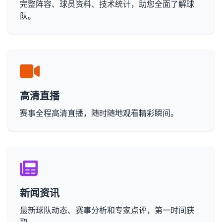
完整阵容、球员资料、技术统计，助您全面了解球
队。
高清直播
赛事全程高清直播，随时随地观看精彩瞬间。
新闻资讯
最新球队动态、赛事分析和专家点评，第一时间获