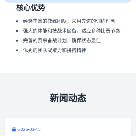
核心优势
经验丰富的教练团队，采用先进的训练理念
强大的体能和技战术储备，适应多种比赛节奏
完善的赛事备战计划，确保状态最佳
优秀的团队凝聚力和拼搏精神
新闻动态
2026-03-15