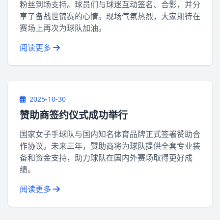
粉丝到场支持。球员们与球迷互动签名、合影，并分
享了备战世锦赛的心情。现场气氛热烈，大家期待在
赛场上再次为球队加油。
阅读更多
2025-10-30
赞助商签约仪式成功举行
国家女子手球队与国内知名体育品牌正式签署赞助合
作协议。未来三年，赞助商将为球队提供全套专业装
备和资金支持，助力球队在国内外赛场取得更好成
绩。
阅读更多