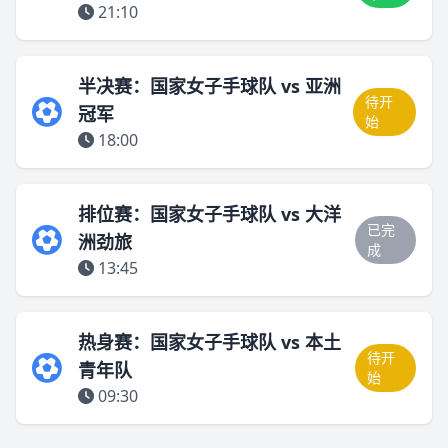
21:10
半决赛：国家女子手球队 vs 亚洲
待开
冠军
始
18:00
排位赛：国家女子手球队 vs 大洋
已完
洲劲旅
成
13:45
热身赛：国家女子手球队 vs 本土
待开
青年队
始
09:30