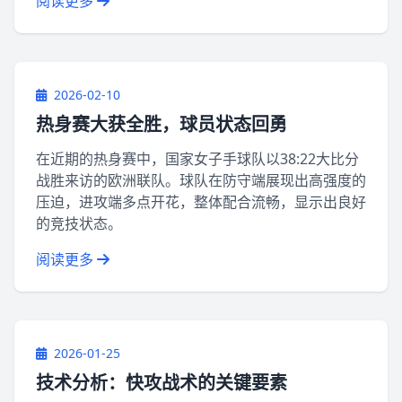
阅读更多
2026-02-10
热身赛大获全胜，球员状态回勇
在近期的热身赛中，国家女子手球队以38:22大比分
战胜来访的欧洲联队。球队在防守端展现出高强度的
压迫，进攻端多点开花，整体配合流畅，显示出良好
的竞技状态。
阅读更多
2026-01-25
技术分析：快攻战术的关键要素