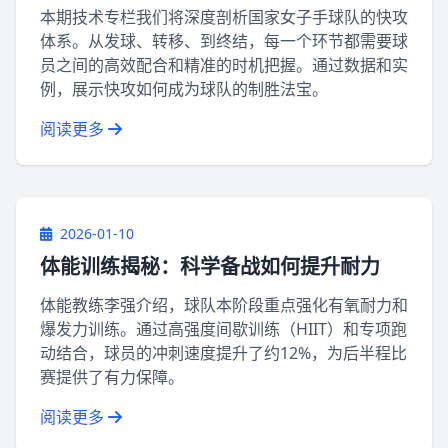
本期技术专栏我们将深度剖析国家女子手球队的快攻
体系。从发球、转移、到终结，每一个环节都需要球
员之间的高效配合和精准的时机把握。通过数据和实
例，展示快攻如何成为球队的制胜法宝。
阅读更多
2026-01-10
体能训练揭秘：科学备战如何提升耐力
体能教练李强介绍，球队本阶段重点强化有氧耐力和
爆发力训练。通过高强度间歇训练（HIIT）和专项跑
动结合，球员的冲刺速度提升了约12%，为后半程比
赛提供了有力保障。
阅读更多