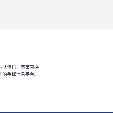
球队资讯、赛事直播
先的手球信息平台。
：