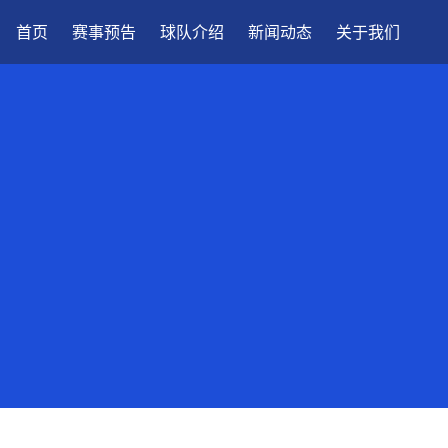
首页
赛事预告
球队介绍
新闻动态
关于我们