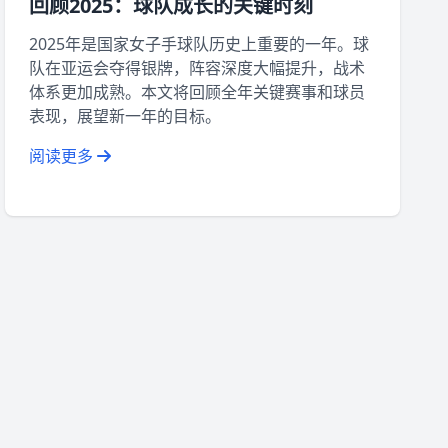
回顾2025：球队成长的关键时刻
2025年是国家女子手球队历史上重要的一年。球
队在亚运会夺得银牌，阵容深度大幅提升，战术
体系更加成熟。本文将回顾全年关键赛事和球员
表现，展望新一年的目标。
阅读更多