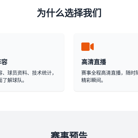
为什么选择我们
阵容
高清直播
容、球员资料、技术统计，
赛事全程高清直播，随时
面了解球队。
精彩瞬间。
赛事预告