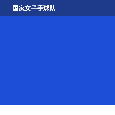
国家女子手球队