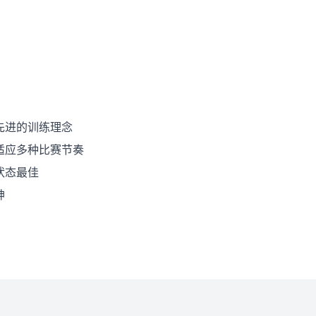
先进的训练理念
适应多种比赛节奏
状态最佳
神